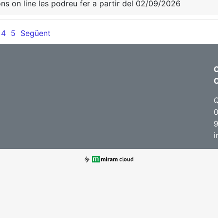
ons on line les podreu fer a partir del 02/09/2026
4
5
Següent
C
Q
0
i