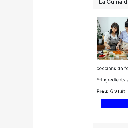
La Cuina d
coccions de fo
**Ingredients 
Preu:
Gratuït