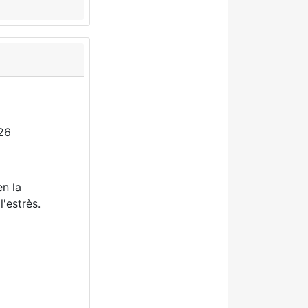
26
en la
l'estrès.