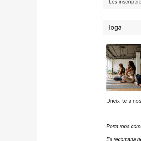
Les inscripci
Ioga
Uneix-te a nosa
Porta roba còmo
Es recomana po