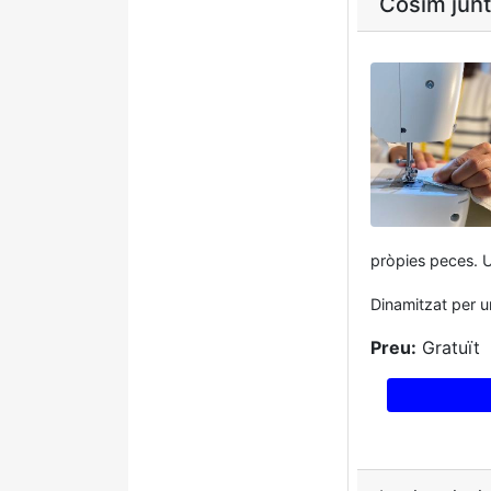
Cosim junt
pròpies peces. Un
Dinamitzat per u
Preu:
Gratuït